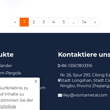
«
1
2
3
4
5
...
14
»
ukte
Kontaktiere un
länder
+86-13567803316
um-Pergola
Nr. 26, Spur 293, Cilong E
um-Markise
Stadt Longshan, Stadt Cix
X
Ningbo, Provinz Zhejiang
fenster aus Aluminium
urferlebnis zu
d Inhalte zu
utz
riley@viontametal.com
e stimmen Sie der
änder
chtlinie