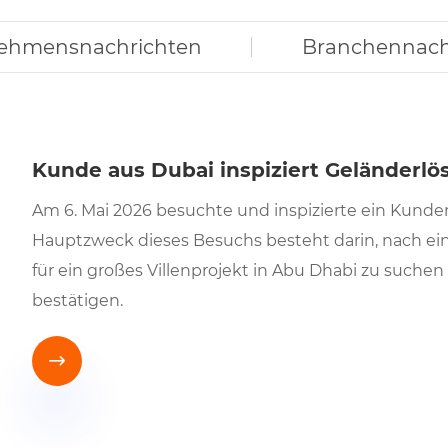
ehmensnachrichten
Branchennach
Kunde aus Dubai inspiziert Geländerlö
Am 6. Mai 2026 besuchte und inspizierte ein Kunde
Hauptzweck dieses Besuchs besteht darin, nach ei
für ein großes Villenprojekt in Abu Dhabi zu suche
bestätigen.
