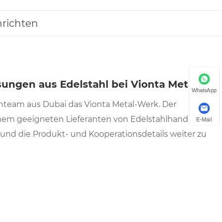
richten
sungen aus Edelstahl bei Vionta Metal
WhatsApp
nteam aus Dubai das Vionta Metal-Werk. Der
nem geeigneten Lieferanten von Edelstahlhandläufen
E-Mail
n und die Produkt- und Kooperationsdetails weiter zu