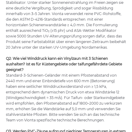
Stabilisator. Unter starker Sonneneinstrahlung im Freien zeigen sie
eine deutliche Vergilbung, Sprödigkeit und sogar Rissbildung
innerhalb von 3–5 Jahren. Vionta verwendet reine PVC-Rohstoffe,
die den ASTM D-4216-Standards entsprechen. mit einer
horizontalen Schienenwandstärke ≥ 4,0 mm. Die Formulierung
enthält ausreichend TiO₂ (≥15 phr) und ASA-Wetter Modifikator
sowie 5000 Stunden UV-Alterungsprüfung sorgen dafür, dass das
Produkt seine Farbstabilität über einen längeren Zeitraum beibehält
20 Jahre unter der starken UV-Umgebung Nordamerikas.
Q
2:
Wie viel Winddruck kann ein Vinylzaun mit 3 Schienen
aushalten? Ist es für Küstengebiete oder taifungefährdete Gebiete
geeignet?
Standard-3-Schienen-Geländer mit einem Pfostenabstand von
2440 mm und einer Einbindetiefe von 600 mm (Betonierung)
haben eine seitlicher Winddruckwiderstand von ≥ 1,5 kPa,
entsprechend dem dynamischen Druck von etwa Windstärke 12
(Windgeschwindigkeit ≈ 35 m/s). Für Taifun- oder Starkwindgebiete
wird empfohlen, den Pfostenabstand auf 1800–2000 zu verkürzen
mm, erhöhen Sie die Wandstärke auf 5,0 mm und verwenden Sie
stahlverstärkte Pfosten. Bitte wenden Sie sich an das technische
Team von Vionta spezifische technische Berechnungen.
Q
3:
Werden PVC-Zäune aufgrund niedriger Temperaturen in extrem