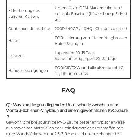
Unterstützte OEM-Markenetiketten /
Etikettierung des
neutrale Etiketten (Käufer bringt Etikett
äußeren Kartons
an).
Containerlademethode
20GP / 40GP / 40HQ LCL oder palettiert.
FOB-Lieferung vom Hafen Ningbo zum
Hafen
Hafen Shanghai.
Lagerware: 10–15 Tage;
Lieferzeit
Sonderanfertigungen: 25–35 Tage.
FOB/CIF/EXW sind alle akzeptabel; LC,
Handelsbedingungen
TT, DP unterstützt.
FAQ
Q1
:
Was sind die grundlegenden Unterschiede zwischen dem
Vionta 3-Schienen-Vinylzaun und einem gewöhnlichen PVC-Zaun?
？
Gewöhnliche preisgünstige PVC-Zäune bestehen typischerweise
aus recycelten Materialien oder minderwertigen Rohstoffen mit
einer Wandstärke von nur 2,5–3,0 mm und unzureichender UV-