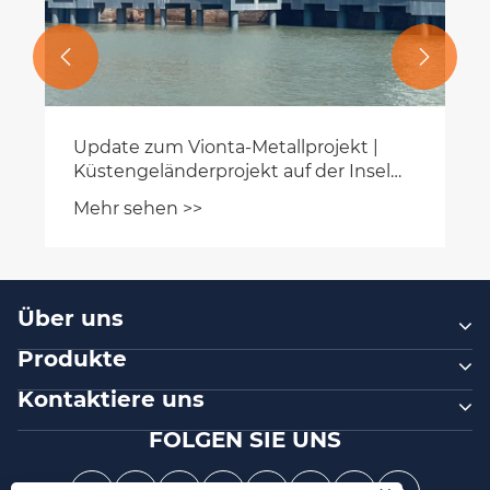


Update zum Vionta-Metallprojekt |
Küstengeländerprojekt auf der Insel
Xia Dacheng erfolgreich
Mehr sehen >>
abgeschlossen
Über uns
Produkte
Kontaktiere uns
FOLGEN SIE UNS