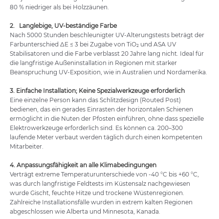
80 % niedriger als bei Holzzäunen.
2. Langlebige, UV-beständige Farbe
Nach 5000 Stunden beschleunigter UV-Alterungstests beträgt der
Farbunterschied ΔE ≤ 3 bei Zugabe von TiO₂ und ASA UV
Stabilisatoren und die Farbe verblasst 20 Jahre lang nicht. Ideal für
die langfristige Außeninstallation in Regionen mit starker
Beanspruchung UV-Exposition, wie in Australien und Nordamerika.
3.
Einfache Installation
; Keine Spezialwerkzeuge erforderlich
Eine einzelne Person kann das Schlitzdesign (Routed Post)
bedienen, das ein gerades Einrasten der horizontalen Schienen
ermöglicht in die Nuten der Pfosten einführen, ohne dass spezielle
Elektrowerkzeuge erforderlich sind. Es können ca. 200–300
laufende Meter verbaut werden täglich durch einen kompetenten
Mitarbeiter.
4. Anpassungsfähigkeit an alle Klimabedingungen
Verträgt extreme Temperaturunterschiede von -40 °C bis +60 °C,
was durch langfristige Feldtests im Küstensalz nachgewiesen
wurde Gischt, feuchte Hitze und trockene Wüstenregionen.
Zahlreiche Installationsfälle wurden in extrem kalten Regionen
abgeschlossen wie Alberta und Minnesota, Kanada.