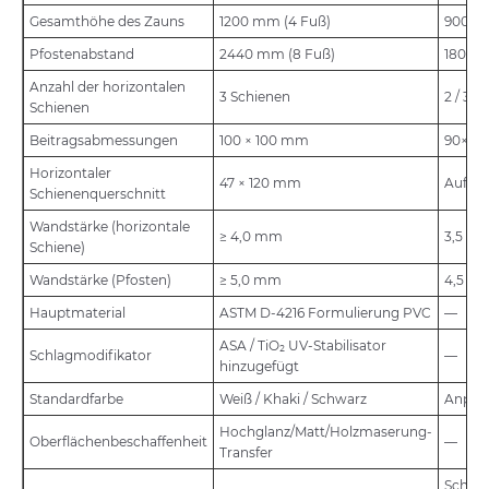
Gesamthöhe des Zauns
1200 mm (4 Fuß)
900 m
Pfostenabstand
2440 mm (8 Fuß)
1800 
Anzahl der horizontalen
3 Schienen
2 / 3 /
Schienen
Beitragsabmessungen
100 × 100 mm
90×90 
Horizontaler
47 × 120 mm
Auf An
Schienenquerschnitt
Wandstärke (horizontale
≥ 4,0 mm
3,5 m
Schiene)
Wandstärke (Pfosten)
≥ 5,0 mm
4,5 m
Hauptmaterial
ASTM D-4216 Formulierung PVC
—
ASA / TiO₂ UV-Stabilisator
Schlagmodifikator
—
hinzugefügt
Standardfarbe
Weiß / Khaki / Schwarz
Anpass
Hochglanz/Matt/Holzmaserung-
Oberflächenbeschaffenheit
—
Transfer
Schrau