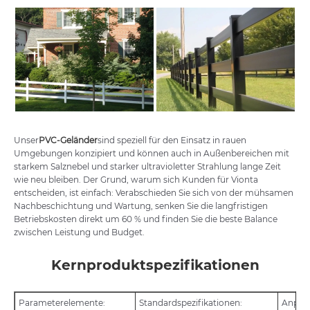
Unser
PVC-Geländer
sind speziell für den Einsatz in rauen
Umgebungen konzipiert und können auch in Außenbereichen mit
starkem Salznebel und starker ultravioletter Strahlung lange Zeit
wie neu bleiben. Der Grund, warum sich Kunden für Vionta
entscheiden, ist einfach: Verabschieden Sie sich von der mühsamen
Nachbeschichtung und Wartung, senken Sie die langfristigen
Betriebskosten direkt um 60 % und finden Sie die beste Balance
zwischen Leistung und Budget.
Kernproduktspezifikationen
Parameterelemente:
Standardspezifikationen:
Anpass