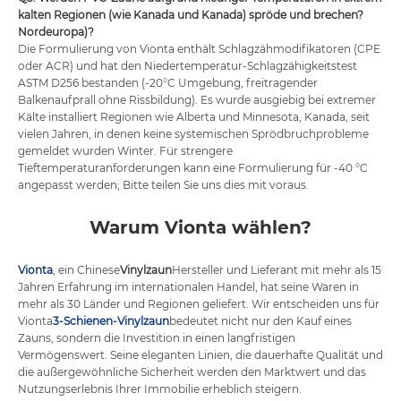
kalten Regionen (wie Kanada und Kanada) spröde und brechen?
Nordeuropa)?
Die Formulierung von Vionta enthält Schlagzähmodifikatoren (CPE
oder ACR) und hat den Niedertemperatur-Schlagzähigkeitstest
ASTM D256 bestanden (-20°C Umgebung, freitragender
Balkenaufprall ohne Rissbildung). Es wurde ausgiebig bei extremer
Kälte installiert Regionen wie Alberta und Minnesota, Kanada, seit
vielen Jahren, in denen keine systemischen Sprödbruchprobleme
gemeldet wurden Winter. Für strengere
Tieftemperaturanforderungen kann eine Formulierung für -40 °C
angepasst werden; Bitte teilen Sie uns dies mit voraus.
Warum Vionta wählen?
Vionta
, ein Chinese
Vinylzaun
Hersteller und Lieferant mit mehr als 15
Jahren Erfahrung im internationalen Handel, hat seine Waren in
mehr als 30 Länder und Regionen geliefert. Wir entscheiden uns für
Vionta
3-Schienen-Vinylzaun
bedeutet nicht nur den Kauf eines
Zauns, sondern die Investition in einen langfristigen
Vermögenswert. Seine eleganten Linien, die dauerhafte Qualität und
die außergewöhnliche Sicherheit werden den Marktwert und das
Nutzungserlebnis Ihrer Immobilie erheblich steigern.