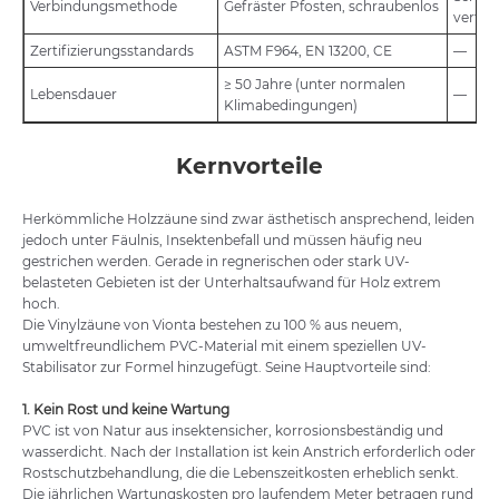
Verbindungsmethode
Gefräster Pfosten, schraubenlos
verfüg
Zertifizierungsstandards
ASTM F964, EN 13200, CE
—
≥ 50 Jahre (unter normalen
Lebensdauer
—
Klimabedingungen)
Kernvorteile
Herkömmliche Holzzäune sind zwar ästhetisch ansprechend, leiden
jedoch unter Fäulnis, Insektenbefall und müssen häufig neu
gestrichen werden. Gerade in regnerischen oder stark UV-
belasteten Gebieten ist der Unterhaltsaufwand für Holz extrem
hoch.
Die Vinylzäune von Vionta bestehen zu 100 % aus neuem,
umweltfreundlichem PVC-Material mit einem speziellen UV-
Stabilisator zur Formel hinzugefügt. Seine Hauptvorteile sind:
1. Kein Rost und keine Wartung
PVC ist von Natur aus insektensicher, korrosionsbeständig und
wasserdicht. Nach der Installation ist kein Anstrich erforderlich oder
Rostschutzbehandlung, die die Lebenszeitkosten erheblich senkt.
Die jährlichen Wartungskosten pro laufendem Meter betragen rund