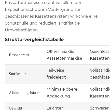
Kassettenmarkisen steht vor allem der
Expositionsschutz im Vordergrund. Ein
geschlossenes Kassettensystem wirkt wie eine
Schutzhülle und reduziert langfristige
Umweltschäden.
Strukturvergleichstabelle
Öffnen Sie die
Geschlos
Besonderheit
Kassettenmarkise
Kassetten
Teilweise
Vollständi
Stoffschutz
freigelegt
geschloss
Minimale obere
Vollständ
Aluminiumgehäuse
Abdeckung
Kassette
Leichter
Schwerer
Gewicht