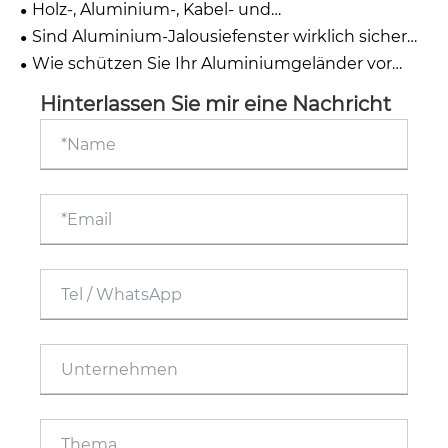
Holz-, Aluminium-, Kabel- und
Glasgeländersysteme: Welches Terrassengeländer
Sind Aluminium-Jalousiefenster wirklich sicher
ist das Richtige für Sie?
und wasserdicht?
Wie schützen Sie Ihr Aluminiumgeländer vor
Kratzern?
Hinterlassen Sie mir eine Nachricht