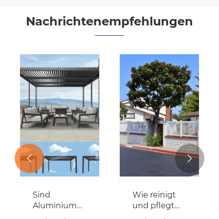
Nachrichtenempfehlungen


projekt
Sind
Wie reinigt
Aluminiumpergolen
und pflegt
bei starkem
man