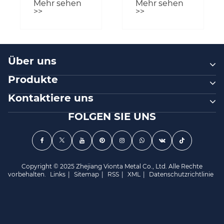
Mehr sehen
Mehr sehen
Wind sicher?
Vinylgeländer?
>>
>>
Über uns
Produkte
Kontaktiere uns
FOLGEN SIE UNS
Copyright © 2025 Zhejiang Vionta Metal Co., Ltd. Alle Rechte
vorbehalten.
Links
|
Sitemap
|
RSS
|
XML
|
Datenschutzrichtlinie