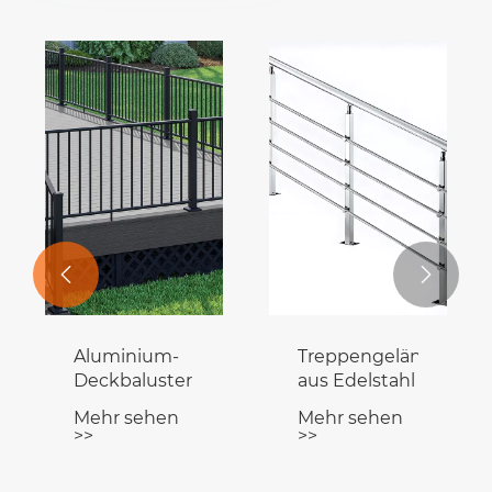


r
Aluminium-
Treppengeländer
Deckbaluster
aus Edelstahl
Mehr sehen
Mehr sehen
>>
>>