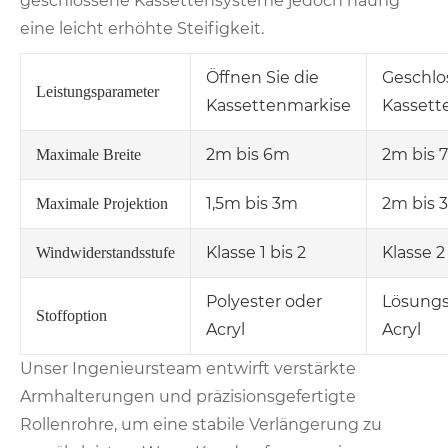
geschlossene Kassettensysteme jedoch häufig
eine leicht erhöhte Steifigkeit.
Öffnen Sie die
Geschlo
Leistungsparameter
Kassettenmarkise
Kassett
2m bis 6m
2m bis 
Maximale Breite
1,5m bis 3m
2m bis 
Maximale Projektion
Klasse 1 bis 2
Klasse 2
Windwiderstandsstufe
Polyester oder
Lösungs
Stoffoption
Acryl
Acryl
Unser Ingenieursteam entwirft verstärkte
Armhalterungen und präzisionsgefertigte
Rollenrohre, um eine stabile Verlängerung zu